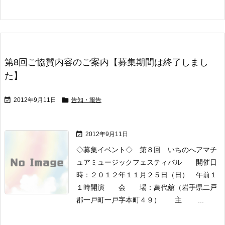
第8回ご協賛内容のご案内【募集期間は終了しまし
た】


2012年9月11日
告知・報告

2012年9月11日
◇募集イベント◇
第８回 いちのへアマチ
ュアミュージックフェスティバル
開催日
時：２０１２年１１月２５日（日） 午前１
１時開演
会 場：萬代舘（岩手県二戸
郡一戸町一戸字本町４９）
主 ...