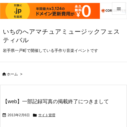


メニュ
いちのへアマチュアミュージックフェス

ティバル
サイド

岩手県一戸町で開催している手作り音楽イベントです
前へ

次へ

ホーム
>

検索
【web】一部記録写真の掲載終了につきまして


2013年2月6日
サイト管理