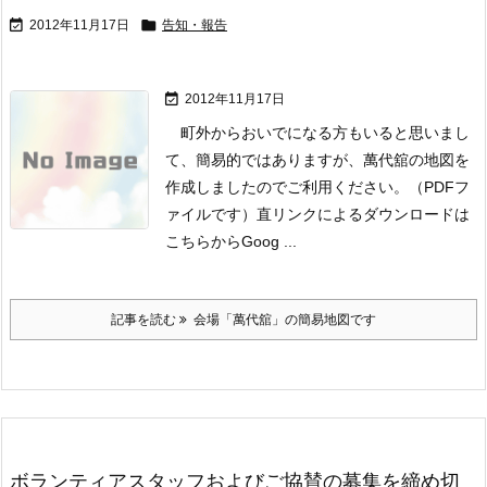


2012年11月17日
告知・報告

2012年11月17日
町外からおいでになる方もいると思いまし
て、
簡易的ではありますが、
萬代舘の地図を
作成しましたのでご利用ください。
（PDFフ
ァイルです）
直リンクによるダウンロードは
こちらから
Goog ...
記事を読む
会場「萬代舘」の簡易地図です
ボランティアスタッフおよびご協賛の募集を締め切